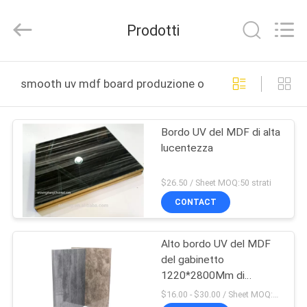
-
2026
Shanghai
Prodotti
Setting
Decorating
material
Co,.Ltd.
All
CASA
Rights
smooth uv mdf board produzione online
Reserved.
PRODOTTI
Bordo UV del MDF di alta
lucentezza
CIRCA
NOI
$26.50 / Sheet MOQ:50 strati
CONTACT
GIRO
Alto bordo UV del MDF
DELLA
del gabinetto
FABBRICA
1220*2800Mm di
durezza
$16.00 - $30.00 / Sheet MOQ:50 strato/strati