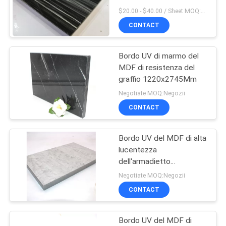
PRIVACY
al calore 1220*2800Mm
$20.00 - $40.00 / Sheet MOQ:50 strato/strati
POLICY
CONTACT
Bordo UV di marmo del
MDF di resistenza del
graffio 1220x2745Mm
Negotiate MOQ:Negozii
CONTACT
Bordo UV del MDF di alta
lucentezza
dell'armadietto
1220x2800x18Mm
Negotiate MOQ:Negozii
CONTACT
Bordo UV del MDF di