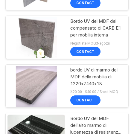
CONTATTICI
CONTACT
Bordo UV del MDF del
NOTIZIA
compensato di CARB E1
per mobilia interna
CASI
Negotiate MOQ:Negozii
CONTACT
RICHIEDA
UNA
bordo UV di marmo del
MDF della mobilia di
CITAZIONE
1220x2440x18
millimetro
$20.00 - $40.00 / Sheet MOQ:50 strato/strati
MAPPA
CONTACT
DEL
Bordo UV del MDF
SITO
dell'alto marmo di
lucentezza di resistenza