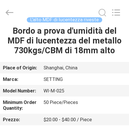
-
2026
Shanghai
Setting
Decorating
L'alto MDF di lucentezza riveste
material
Co,.Ltd.
All
Bordo a prova d'umidità del
CASA
Rights
Reserved.
MDF di lucentezza del metallo
PRODOTTI
730kgs/CBM di 18mm alto
CIRCA
Place of Origin:
Shanghai, China
NOI
Marca:
SETTING
Model Number:
WI-M-025
GIRO
Minimum Order
50 Piece/Pieces
DELLA
Quantity:
FABBRICA
Prezzo:
$20.00 - $40.00 / Piece