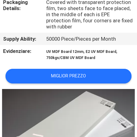
Packaging
Covered with transparent protection
CONTATTICI
Details:
film, two sheets face to face placed,
in the middle of each is EPE
protection film, four corners are fixed
NOTIZIA
with rubber
Supply Ability:
50000 Piece/Pieces per Month
CASI
Evidenziare:
,
,
UV MDF Board 12mm
E2 UV MDF Board
750kgs/CBM UV MDF Board
RICHIEDA
UNA
MIGLIOR PREZZO
CITAZIONE
MAPPA
DEL
SITO