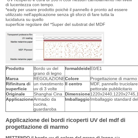
di lucentezza con tempo.
*eady per usare prodotto poichè il pannello è pronto ad essere
utilizzato nell'applicazione senza gli sforzi di fare tutta la
lucidatura su quello
superficie regolare del *Super del substrat del MDF
Prodotto
Bordo uv del
formaldeide
E0/E1
grano di legno
Marca
REGOLAZIONE
Colore
Progettazione di marmo
Rifinitura di
un rivestimento
Il centro
MDF, pannello truciolar
superficie
uv di 3 volte
pettorale pubblicitario
Originale
Shanghai Cina
Dimensione
1220x2440,1220x2745
Applicazione
Armadio da
Imballaggio
Imballaggio standard del
cucina,
guardaroba
Applicazione dei bordi ricoperti UV del mdf di
progettazione di marmo
METTENDO il bordo uv di colore del grano di legno
sia