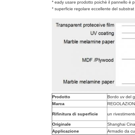
* eady usare prodotto poichè il pannello è pro
* superficie regolare eccellente del substra
Prodotto
Bordo uv del g
Marca
REGOLAZION
Rifinitura di superficie
un rivestimento
Originale
Shanghai Cin
Applicazione
Armadio da cu