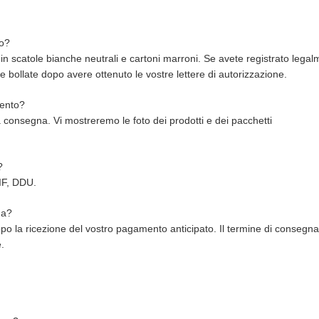
io?
n scatole bianche neutrali e cartoni marroni. Se avete registrato legalm
e bollate dopo avere ottenuto le vostre lettere di autorizzazione.
mento?
consegna. Vi mostreremo le foto dei prodotti e dei pacchetti
?
F, DDU.
na?
opo la ricezione del vostro pagamento anticipato. Il termine di consegn
e.