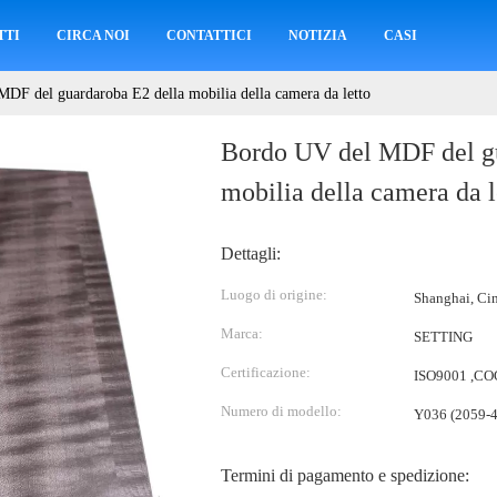
TTI
CIRCA NOI
CONTATTICI
NOTIZIA
CASI
DF del guardaroba E2 della mobilia della camera da letto
Bordo UV del MDF del gu
mobilia della camera da l
Dettagli:
Luogo di origine:
Shanghai, Ci
Marca:
SETTING
Certificazione:
ISO9001 ,CO
Numero di modello:
Y036 (2059-4
Termini di pagamento e spedizione: