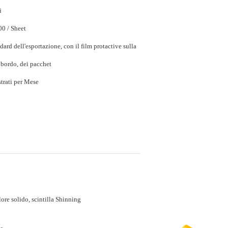
i
$25.00 - $40.00 / Sheet
dard dell'esportazione, con il film protactive sulla
 bordo, dei pacchet
20000 strato/strati per Mese
ore solido, scintilla Shinning