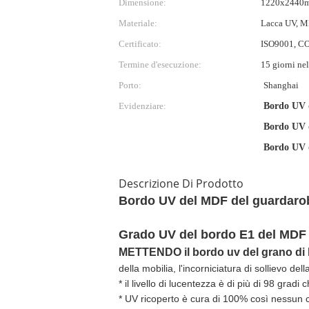
Dimensione:
1220x2440
Materiale:
Lacca UV, M
Certificato:
ISO9001, C
Termine d'esecuzione:
15 giorni nel
Porto:
Shanghai
Evidenziare:
Bordo UV 
Bordo UV 
Bordo UV 
Descrizione Di Prodotto
Bordo UV del MDF del guardaroba
Grado UV del bordo E1 del MDF 
METTENDO il bordo uv del grano di
della mobilia, l'incorniciatura di sollievo del
* il livello di lucentezza è di più di 98 grad
* UV ricoperto è cura di 100% così nessun c