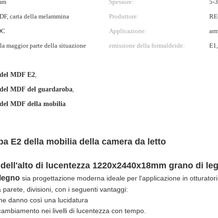
mm
Spessore:
5-
DF, carta della melammina
Produttore:
RE
OC
Applicazione:
arm
la maggior parte della situazione
emissione della formaldeide:
E1,
del MDF E2
,
del MDF del guardaroba
,
del MDF della mobilia
 E2 della mobilia della camera da letto
dell'alto di lucentezza 1220x2440x18mm grano di le
 legno
sia progettazione moderna ideale per l'applicazione in otturatori 
la parete, divisioni, con i seguenti vantaggi:
i che danno così una lucidatura
ambiamento nei livelli di lucentezza con tempo.