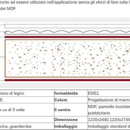
nto ad essere utilizzato nell'applicazione senza gli sforzi di fare tutta 
t del MDF
rano di legno
formaldeide
E0/E1
E
Colore
Progettazione di mar
MDF, pannello truciola
 uv di 3 volte
Il centro
pubblicitario
a
Dimensione
1220x2440,1220x274
cina, guardaroba
Imballaggio
Imballaggio standard d