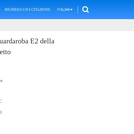
RICHIEDA UNA CITAZIONE
ITALIAN
ardaroba E2 della
etto
na
C
)