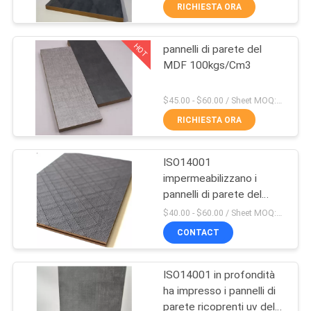
CONTATTICI
RICHIESTA ORA
HOT
pannelli di parete del
NOTIZIA
20
MDF 100kgs/Cm3
L'alto MDF di
CASI
$45.00 - $60.00 / Sheet MOQ:50 strato/strati
lucentezza riveste
RICHIESTA ORA
RICHIEDA
UNA
ISO14001
impermeabilizzano i
CITAZIONE
pannelli di parete del
14
MDF 100kgs/Cm3 di
$40.00 - $60.00 / Sheet MOQ:50 strato/strati
9mm con il prezzo
MAPPA
Pannelli strutturati
CONTACT
competitivo
DEL
del MDF
ISO14001 in profondità
SITO
ha impresso i pannelli di
parete ricoprenti uv del