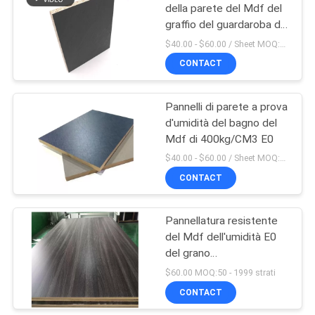
della parete del Mdf del
graffio del guardaroba di
31
9mm anti
$40.00 - $60.00 / Sheet MOQ:50 strato/strati
CONTACT
Bordo UV del MDF
Pannelli di parete a prova
d'umidità del bagno del
Mdf di 400kg/CM3 E0
$40.00 - $60.00 / Sheet MOQ:50 strato/strati
CONTACT
9
Strati di legno del
Pannellatura resistente
del Mdf dell'umidità E0
MDF del grano
del grano
1220×2440×9MM di
$60.00 MOQ:50 - 1999 strati
legno
CONTACT