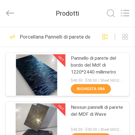
-
2026
Shanghai
Prodotti
Setting
Decorating
material
Co,.Ltd.
All
CASA
142
Rights
Porcellana Pannelli di parete del MDF
Reserved.
Pannelli acrilici del
PRODOTTI
MDF di alta
HOT
Pannello di parete del
bordo del Mdf di
lucentezza
CIRCA
1220*2440 millimetro
NOI
$40.00 - $50.00 / Sheet MOQ:50 strato/strati
RICHIESTA ORA
24
GIRO
Il MDF laminato
HOT
Nessun pannelli di parete
DELLA
del MDF di Wave
FABBRICA
ANIMALE
$40.00 - $50.00 / Sheet MOQ:50 strato/strati
DOMESTICO riveste