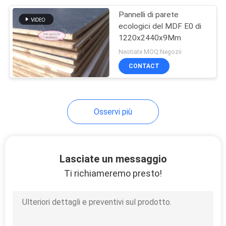
Pannelli di parete
10
ecologici del MDF E0 di
Il PVC ha laminato il
1220x2440x9Mm
Neotiate MOQ:Negozii
bordo del MDF
CONTACT
Osservi più
11
Pannelli di parete
Lasciate un messaggio
del MDF
Ti richiameremo presto!