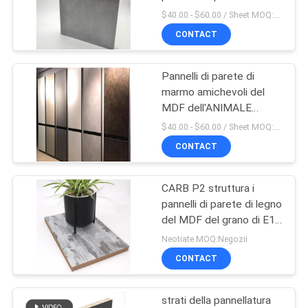
PRIVACY
MDF E0
$40.00 - $60.00 / Sheet MOQ:50 strato/strati
POLICY
CONTACT
10
Bordo leggero della
Pannelli di parete di
marmo amichevoli del
piega
MDF dell'ANIMALE
DOMESTICO 27mm di
$40.00 - $60.00 / Sheet MOQ:50 strato/strati
Eco
CONTACT
CARB P2 struttura i
6
pannelli di parete di legno
del MDF del grano di E1
Bordo di HPL
16mm
Neotiate MOQ:Negozii
CONTACT
strati della pannellatura