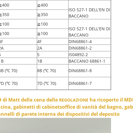
≧400
≧400
ISO 527-1 DELL'EN DI
≧350
≧350
BACCANO
≧100
≧100
ISO 527-1 DELL'EN DI
≧100
≧100
BACCANO
4F
4F
DIN68861-4
2A
2A
DIN68861-2
5
5
IS04892-2
1B
1B
BACCANO 68861-1
8B (℃ 70)
8B (℃ 70)
DIN68861-8
7D (℃ 70)
7D (℃ 70)
DIN68861-7
i Matt della cena della
ha ricoperto il MD
REGOLAZIONE
ina, gabinetti di cabinetsoffice di vanità del bagno, gab
nnelli di parete interna dei dispositivi del deposito