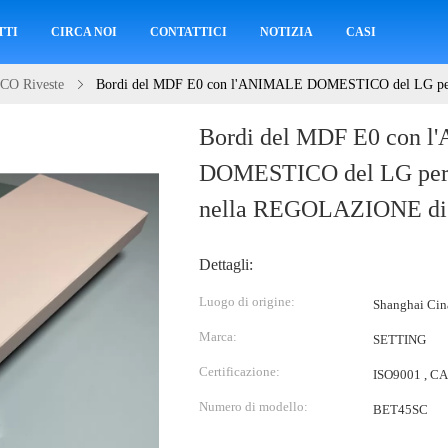
TTI
CIRCA NOI
CONTATTICI
NOTIZIA
CASI
O Riveste
Bordi del MDF E0 con l'ANIMALE DOMESTICO del LG per 
Bordi del MDF E0 con 
DOMESTICO del LG per l
nella REGOLAZIONE di
Dettagli:
Luogo di origine:
Shanghai Cin
Marca:
SETTING
Certificazione:
ISO9001 , C
Numero di modello:
BET45SC