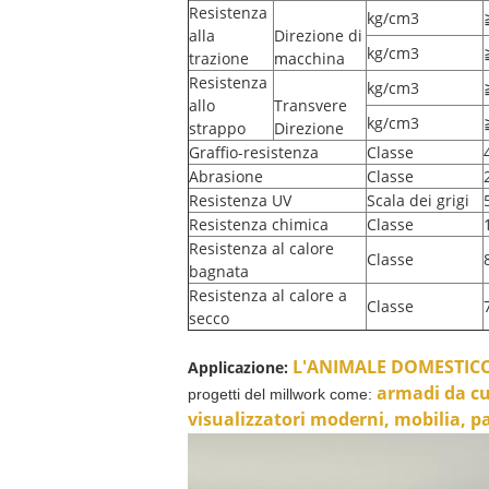
Resistenza
kg/cm3
alla
Direzione di
kg/cm3
trazione
macchina
Resistenza
kg/cm3
allo
Transvere
kg/cm3
strappo
Direzione
Graffio-resistenza
Classe
Abrasione
Classe
Resistenza UV
Scala dei grigi
Resistenza chimica
Classe
Resistenza al calore
Classe
bagnata
Resistenza al calore a
Classe
secco
L'ANIMALE DOMESTICO d
Applicazione:
armadi da cuc
progetti del millwork come:
visualizzatori moderni, mobilia, pa