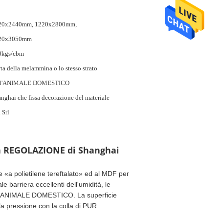
20x2440mm, 1220x2800mm,
20x3050mm
0kgs/cbm
ta della melammina o lo stesso strato
ll'ANIMALE DOMESTICO
nghai che fissa decorazione del materiale
 Srl
la REGOLAZIONE di Shanghai
 polietilene tereftalato» ed al MDF per
barriera eccellenti dell'umidità, le
dell'ANIMALE DOMESTICO. La superficie
a pressione con la colla di PUR.