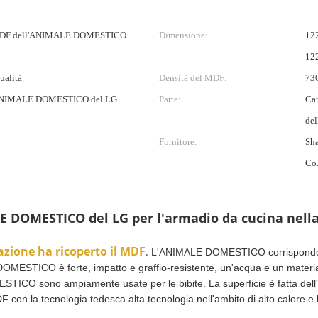
MDF dell'ANIMALE DOMESTICO
Dimensione:
12
12
ualità
Densità del MDF:
73
l'ANIMALE DOMESTICO del LG
Parte:
Car
de
Fornitore:
Sha
Co.
LE DOMESTICO del LG per l'armadio da cucina nel
zione ha ricoperto il MDF
.
L'ANIMALE DOMESTICO corrisponde «a
MESTICO è forte, impatto e graffio-resistente, un'acqua e un materiale 
OMESTICO sono ampiamente usate per le bibite. La superficie è fatta 
n la tecnologia tedesca alta tecnologia nell'ambito di alto calore e l