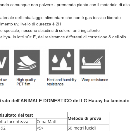
ando comunque non polvere - premendo pianta con il materiale di alta
iale dell'imballaggio alimentare che non è gas tossico liberato.
timento uv, livello di durezza è 2H
o speciale, nessuno sbiadirsi di colore, anti-ingiallente
<0>
ality► in lotti
E, dal resistamce differenti di corrosione & dell'olio
 strato dell'ANIMALE DOMESTICO del LG Hausy ha laminato i
Risultato dei test
Metodo di prova
Alta lucentezza
Cena Matt
>92
<5>
60 metri lucidi