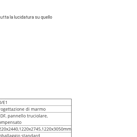
tutta la lucidatura su quello
0/E1
rogettazione di marmo
DF, pannello truciolare,
ompensato
220x2440,1220x2745,1220x3050mm
mballaggio standard