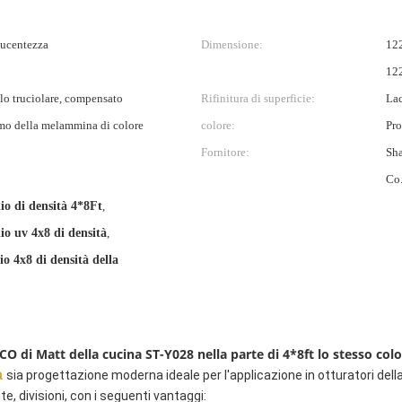
lucentezza
Dimensione:
12
12
o truciolare, compensato
Rifinitura di superficie:
La
mo della melammina di colore
colore:
Pro
Fornitore:
Sha
Co.
o di densità 4*8Ft
,
o uv 4x8 di densità
,
o 4x8 di densità della
i Matt della cucina ST-Y028 nella parte di 4*8ft lo stesso colo
a
sia progettazione moderna ideale per l'applicazione in otturatori della 
ete, divisioni, con i seguenti vantaggi: