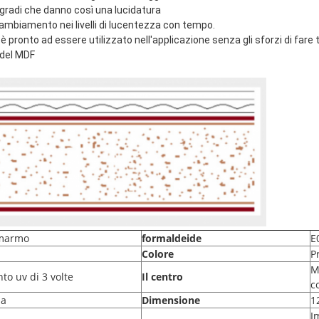
98 gradi che danno così una lucidatura
ambiamento nei livelli di lucentezza con tempo.
è pronto ad essere utilizzato nell'applicazione senza gli sforzi di fare 
 del MDF
 marmo
formaldeide
E
Colore
P
M
to uv di 3 volte
Il centro
c
na
Dimensione
1
I