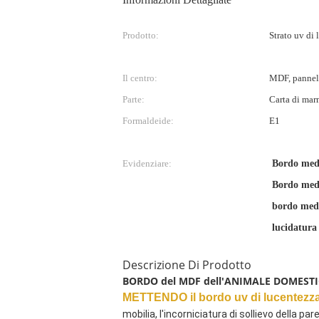
Prodotto:
Strato uv di 
Il centro:
MDF, pannell
Parte:
Carta di mar
Formaldeide:
E1
Evidenziare:
Bordo medi
Bordo medi
bordo medi
lucidatura
Descrizione Di Prodotto
BORDO del MDF dell'ANIMALE DOMESTICO d
METTENDO il bordo uv di lucentezz
mobilia, l'incorniciatura di sollievo della par