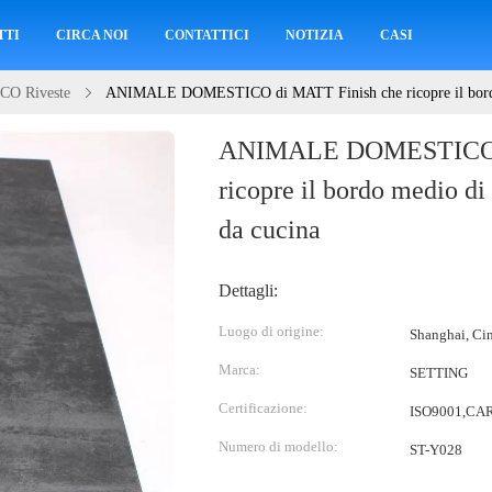
TTI
CIRCA NOI
CONTATTICI
NOTIZIA
CASI
O Riveste
ANIMALE DOMESTICO di MATT Finish che ricopre il bordo m
ANIMALE DOMESTICO d
ricopre il bordo medio di
da cucina
Dettagli:
Luogo di origine:
Shanghai, Ci
Marca:
SETTING
Certificazione:
ISO9001,CAR
Numero di modello:
ST-Y028