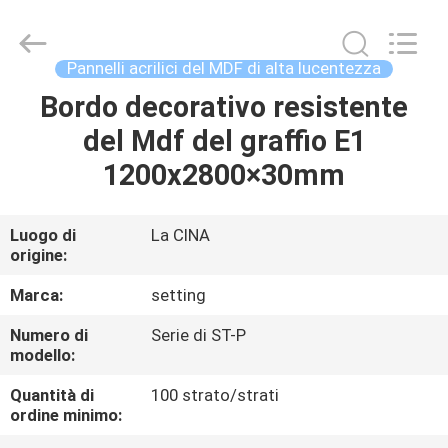
-
2026
Shanghai
Setting
Decorating
Pannelli acrilici del MDF di alta lucentezza
material
Co,.Ltd.
All
Bordo decorativo resistente
CASA
Rights
Reserved.
del Mdf del graffio E1
PRODOTTI
1200x2800×30mm
CIRCA
Luogo di
La CINA
origine:
NOI
Marca:
setting
GIRO
Numero di
Serie di ST-P
modello:
DELLA
FABBRICA
Quantità di
100 strato/strati
ordine minimo: