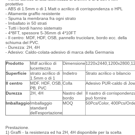
protettivo
- ABS di 1.5mm o di 1 Matt o acrilico di corrispondenza o HPL
- Altamente graffio resistente
- Spuma la membrana fra ogni strato
- Imballato in 50 strati
- Tutti i bordi hanno sistemato
- 4*8FT, spessore 5-36mm di 4*10FT
- Il centro: MDF, HDF, OSB, pannello truciolare, bordo ecc. della
schiuma del PVC.
- Durezza: 2H, 4H
- Adesivo: Caldo-colata-adesivo di marca della Germania
Prodotto
Mdf acrilico di
Dimensione
1220x2440,1200x2800,
lucentezza
Superficie
strato acrilico di
Indietro
Strato acrilico o bilancio
1.5mm o di 1
Il centro
MDF, HDF, OSB,
Colla
Adesivo PUR-caldo di Jowa
PB, PVC
Durezza
2H, 4H
Nastro del
Il nastro di corrispondenz
bordo
può fornire
Imballaggio
Imballaggio
MOQ
50Pcs/Color, 400Pcs/Ord
standard
dell'esportazione
Prestazione.
1) Graffi - la resistenza ed ha 2H, 4H disponibile per la scelta