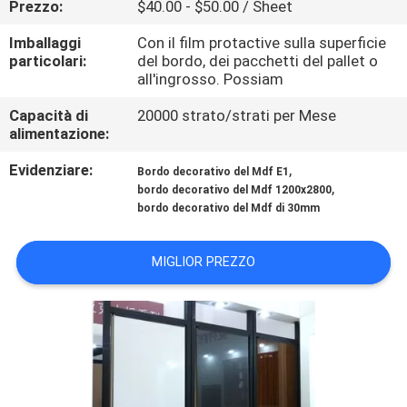
Prezzo:
$40.00 - $50.00 / Sheet
CONTATTICI
Imballaggi
Con il film protactive sulla superficie
particolari:
del bordo, dei pacchetti del pallet o
NOTIZIA
all'ingrosso. Possiam
Capacità di
20000 strato/strati per Mese
CASI
alimentazione:
Evidenziare:
,
Bordo decorativo del Mdf E1
RICHIEDA
,
bordo decorativo del Mdf 1200x2800
bordo decorativo del Mdf di 30mm
UNA
CITAZIONE
MIGLIOR PREZZO
MAPPA
DEL
SITO