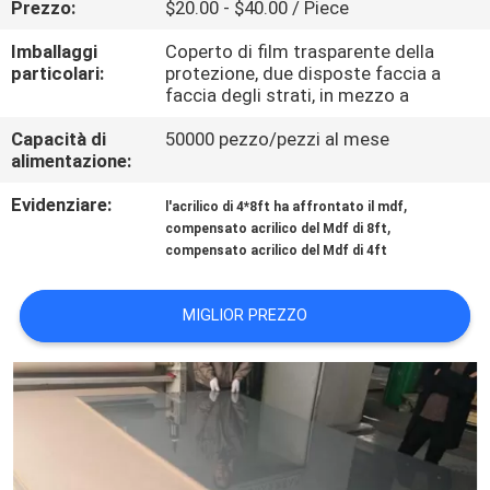
Prezzo:
$20.00 - $40.00 / Piece
CONTATTICI
Imballaggi
Coperto di film trasparente della
particolari:
protezione, due disposte faccia a
NOTIZIA
faccia degli strati, in mezzo a
Capacità di
50000 pezzo/pezzi al mese
CASI
alimentazione:
Evidenziare:
,
l'acrilico di 4*8ft ha affrontato il mdf
RICHIEDA
,
compensato acrilico del Mdf di 8ft
compensato acrilico del Mdf di 4ft
UNA
CITAZIONE
MIGLIOR PREZZO
MAPPA
DEL
SITO