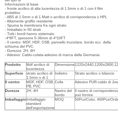
del tipo di
Informazioni di base
- fronte acrilico di alta lucentezza di 1.5mm o di 1 con il film
protettivo
- ABS di 1.5mm o di 1 Matt o acrilico di corrispondenza o HPL
- Altamente graffio resistente
- Spuma la membrana fra ogni strato
- Imballato in 50 strati
- Tutti i bordi hanno sistemato
-4*8FT, spessore 5-36mm di 4*10FT
- Il centro: MDF, HDF, OSB, pannello truciolare, bordo ecc. della
schiuma del PVC.
- Durezza: 2H, 4H
- Adesivo: Caldo-colata-adesivo di marca della Germania
Prodotto
Mdf acrilico di
Dimensione
1220x2440,1200x2800,
lucentezza
Superficie
strato acrilico di
Indietro
Strato acrilico o bilancio
1.5mm o di 1
Il centro
MDF, HDF, OSB,
Colla
Adesivo PUR-caldo di Jowa
PB, PVC
Durezza
2H, 4H
Nastro del
Il nastro di corrispondenz
bordo
può fornire
Imballaggio
Imballaggio
MOQ
50Pcs/Color, 400Pcs/Ord
standard
dell'esportazione