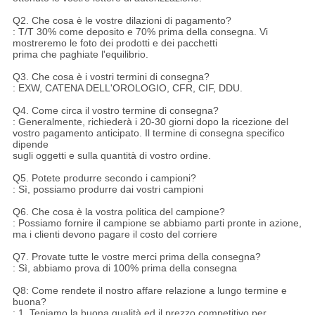
Q2. Che cosa è le vostre dilazioni di pagamento?
: T/T 30% come deposito e 70% prima della consegna. Vi
mostreremo le foto dei prodotti e dei pacchetti
prima che paghiate l'equilibrio.
Q3. Che cosa è i vostri termini di consegna?
: EXW, CATENA DELL'OROLOGIO, CFR, CIF, DDU.
Q4. Come circa il vostro termine di consegna?
: Generalmente, richiederà i 20-30 giorni dopo la ricezione del
vostro pagamento anticipato. Il termine di consegna specifico
dipende
sugli oggetti e sulla quantità di vostro ordine.
Q5. Potete produrre secondo i campioni?
: Sì, possiamo produrre dai vostri campioni
Q6. Che cosa è la vostra politica del campione?
: Possiamo fornire il campione se abbiamo parti pronte in azione,
ma i clienti devono pagare il costo del corriere
Q7. Provate tutte le vostre merci prima della consegna?
: Sì, abbiamo prova di 100% prima della consegna
Q8: Come rendete il nostro affare relazione a lungo termine e
buona?
: 1. Teniamo la buona qualità ed il prezzo competitivo per