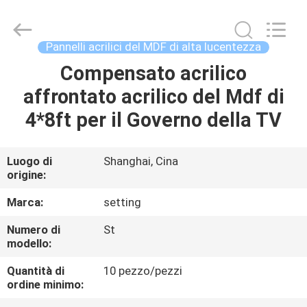
-
2026
Shanghai
Setting
Decorating
Pannelli acrilici del MDF di alta lucentezza
material
Co,.Ltd.
All
Compensato acrilico
CASA
Rights
Reserved.
affrontato acrilico del Mdf di
PRODOTTI
4*8ft per il Governo della TV
CIRCA
Luogo di
Shanghai, Cina
origine:
NOI
Marca:
setting
GIRO
Numero di
St
modello:
DELLA
FABBRICA
Quantità di
10 pezzo/pezzi
ordine minimo: