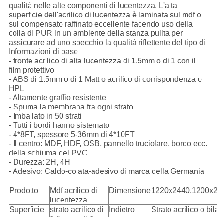
qualità nelle alte componenti di lucentezza. L'alta
superficie dell'acrilico di lucentezza è laminata sul mdf o
sul compensato raffinato eccellente facendo uso della
colla di PUR in un ambiente della stanza pulita per
assicurare ad uno specchio la qualità riflettente del tipo di
Informazioni di base
- fronte acrilico di alta lucentezza di 1.5mm o di 1 con il
film protettivo
- ABS di 1.5mm o di 1 Matt o acrilico di corrispondenza o
HPL
- Altamente graffio resistente
- Spuma la membrana fra ogni strato
- Imballato in 50 strati
- Tutti i bordi hanno sistemato
- 4*8FT, spessore 5-36mm di 4*10FT
- Il centro: MDF, HDF, OSB, pannello truciolare, bordo ecc.
della schiuma del PVC.
- Durezza: 2H, 4H
- Adesivo: Caldo-colata-adesivo di marca della Germania
Prodotto
Mdf acrilico di
Dimensione
1220x2440,1200x
lucentezza
Superficie
strato acrilico di
Indietro
Strato acrilico o bi