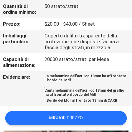
CONTATTICI
Quantità di
50 strato/strati
ordine minimo:
NOTIZIA
Prezzo:
$20.00 - $40.00 / Sheet
Imballaggi
Coperto di film trasparente della
CASI
particolari:
protezione, due disposte faccia a
faccia degli strati, in mezzo a
RICHIEDA
Capacità di
20000 strato/strati per Mese
alimentazione:
UNA
Evidenziare:
La melammina dell'acrilico 18mm ha affrontato
CITAZIONE
il bordo del Mdf
,
L'anti melammina dell'acrilico 18mm del graffio
ha affrontato il bordo del Mdf
MAPPA
,
Bordo del Mdf affrontato 18mm di CARB
DEL
SITO
MIGLIOR PREZZO