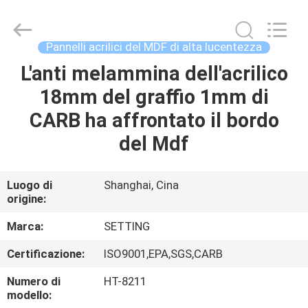
-
2026
Shanghai
Setting
Decorating
Pannelli acrilici del MDF di alta lucentezza
material
Co,.Ltd.
All
L'anti melammina dell'acrilico
CASA
Rights
Reserved.
18mm del graffio 1mm di
PRODOTTI
CARB ha affrontato il bordo
del Mdf
CIRCA
NOI
Luogo di
Shanghai, Cina
origine:
GIRO
Marca:
SETTING
DELLA
Certificazione:
ISO9001,EPA,SGS,CARB
FABBRICA
Numero di
HT-8211
modello: