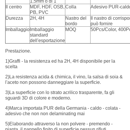
1.5mm o di 1
Il centro
MDF, HDF, OSB,
Colla
Adesivo PUR-caldo 
PB, PVC
Durezza
2H, 4H
Nastro del
Il nastro di corris
bordo
può fornire
Imballaggio
Imballaggio
MOQ
50Pcs/Color, 400P
standard
dell'esportazione
Prestazione.
1)Graffi - la resistenza ed ha 2H, 4H disponibile per la
scelta
2)La resistenza acida & chimica, il vino, la salsa di soia &
l'aceto non possono danneggiare la superficie.
3)La superficie con lo strato acrilico trasparente, fa gli
sguardi 3D di colore e moderno.
4)Marca importata PUR della Germania - caldo - colata -
adesivo che non non delaminating mai
5)Elaborando attraverso la non polvere - premendo -
pianta, il pannello finito di superficie nessun rifiuti,