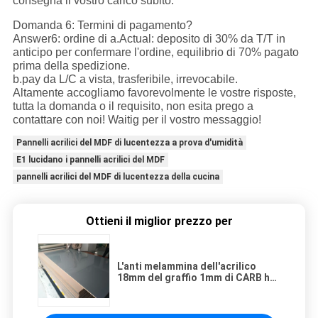
consegna il vostro carico subito.
Domanda 6: Termini di pagamento?
Answer6: ordine di a.Actual: deposito di 30% da T/T in
anticipo per confermare l'ordine, equilibrio di 70% pagato
prima della spedizione.
b.pay da L/C a vista, trasferibile, irrevocabile.
Altamente accogliamo favorevolmente le vostre risposte,
tutta la domanda o il requisito, non esita prego a
contattare con noi! Waitig per il vostro messaggio!
Pannelli acrilici del MDF di lucentezza a prova d'umidità
E1 lucidano i pannelli acrilici del MDF
pannelli acrilici del MDF di lucentezza della cucina
Ottieni il miglior prezzo per
L'anti melammina dell'acrilico
18mm del graffio 1mm di CARB ha
affrontato il bordo del Mdf