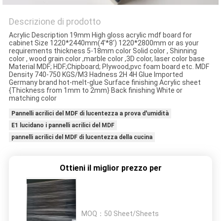
PRIVACY
Descrizione di prodotto
POLICY
Acrylic Description 19mm High gloss acrylic mdf board for
cabinet Size 1220*2440mm(4'*8') 1220*2800mm or as your
requirements thickness 5-18mm color Solid color , Shinning
color , wood grain color ,marble color ,3D color, laser color base
Material MDF; HDF;Chipboard; Plywood,pvc foam board etc. MDF
Density 740-750 KGS/M3 Hadness 2H 4H Glue Imported
Germany brand hot-melt-glue Surface finishing Acrylic sheet
{Thickness from 1mm to 2mm} Back finishing White or
matching color
Pannelli acrilici del MDF di lucentezza a prova d'umidità
E1 lucidano i pannelli acrilici del MDF
pannelli acrilici del MDF di lucentezza della cucina
Ottieni il miglior prezzo per
MOQ：
50 Sheet/Sheets