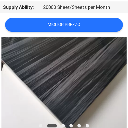
CONTATTICI
Supply Ability:
20000 Sheet/Sheets per Month
NOTIZIA
MIGLIOR PREZZO
CASI
RICHIEDA
UNA
CITAZIONE
MAPPA
DEL
SITO