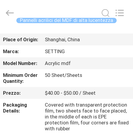
-
2026
Shanghai
Setting
Decorating
Pannelli acrilici del MDF di alta lucentezza
material
Co,.Ltd.
All
CASA
Rights
Reserved.
Place of Origin:
Shanghai, China
PRODOTTI
Marca:
SETTING
Model Number:
Acrylic mdf
CIRCA
Minimum Order
50 Sheet/Sheets
NOI
Quantity:
Prezzo:
$40.00 - $50.00 / Sheet
GIRO
Packaging
Covered with transparent protection
DELLA
Details:
film, two sheets face to face placed,
FABBRICA
in the middle of each is EPE
protection film, four corners are fixed
with rubber