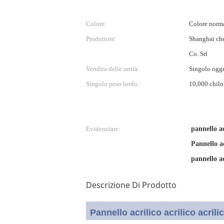
Colore:
Colore norma
Produttore:
Shanghai che
Co. Srl
Vendita delle unità:
Singolo ogg
Singolo peso lordo:
10,000 chil
Evidenziare:
pannello a
Pannello a
pannello a
Descrizione Di Prodotto
Pannello acrilico acrilico acrili