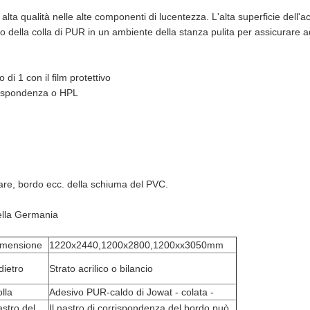
alta qualità nelle alte componenti di lucentezza. L'alta superficie dell'ac
della colla di PUR in un ambiente della stanza pulita per assicurare ad 
 di 1 con il film protettivo
rrispondenza o HPL
lare, bordo ecc. della schiuma del PVC.
ella Germania
imensione
1220x2440,1200x2800,1200xx3050mm
dietro
Strato acrilico o bilancio
lla
Adesivo PUR-caldo di Jowat - colata -
stro del
Il nastro di corrispondenza del bordo può