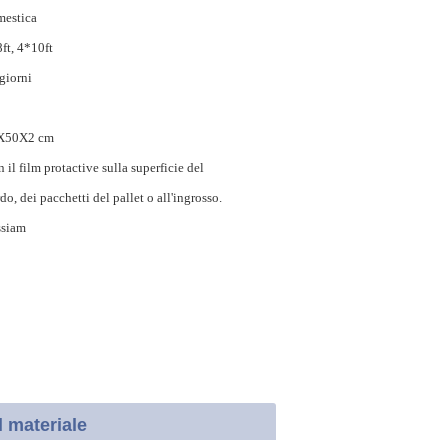
estica
ft, 4*10ft
giorni
X50X2 cm
 il film protactive sulla superficie del
do, dei pacchetti del pallet o all'ingrosso.
ssiam
l materiale