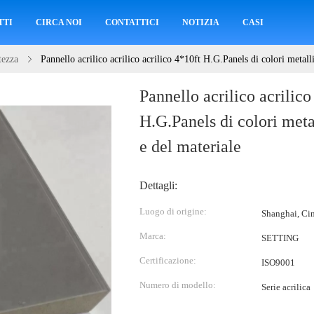
TTI
CIRCA NOI
CONTATTICI
NOTIZIA
CASI
tezza
Pannello acrilico acrilico acrilico 4*10ft H.G.Panels di colori metall
Pannello acrilico acrilico
H.G.Panels di colori meta
e del materiale
Dettagli:
Luogo di origine:
Shanghai, Ci
Marca:
SETTING
Certificazione:
ISO9001
Numero di modello:
Serie acrilica