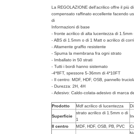
La REGOLAZIONE dell'acrilico offre il più di 
compensato raffinato eccellente facendo uso 
di
Informazioni di base
- fronte acrilico di alta lucentezza di 1.5mm o
- ABS di 1.5mm o di 1 Matt o acrilico di co
- Altamente graffio resistente
- Spuma la membrana fra ogni strato
- Imballato in 50 strati
- Tutti i bordi hanno sistemato
-4*8FT, spessore 5-36mm di 4*10FT
- Il centro: MDF, HDF, OSB, pannello trucio
- Durezza: 2H, 4H
- Adesivo: Caldo-colata-adesivo di marca d
Prodotto
Mdf acrilico di lucentezza
D
strato acrilico di 1.5mm o di
Superficie
In
1
Il centro
MDF, HDF, OSB, PB, PVC
Co
Na