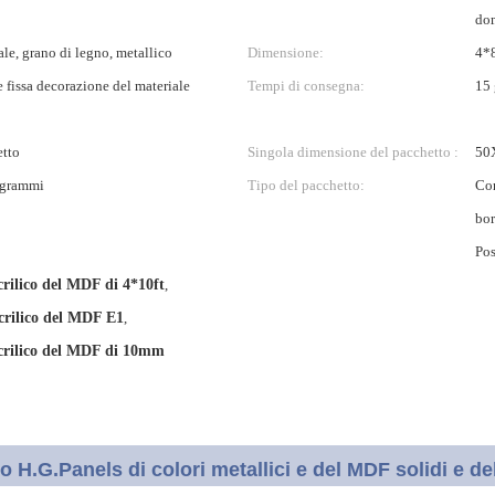
dom
le, grano di legno, metallico
Dimensione:
4*8
 fissa decorazione del materiale
Tempi di consegna:
15 
etto
Singola dimensione del pacchetto :
50
ogrammi
Tipo del pacchetto:
Con
bor
Po
crilico del MDF di 4*10ft
,
crilico del MDF E1
,
crilico del MDF di 10mm
co H.G.Panels di colori metallici e del MDF solidi e de