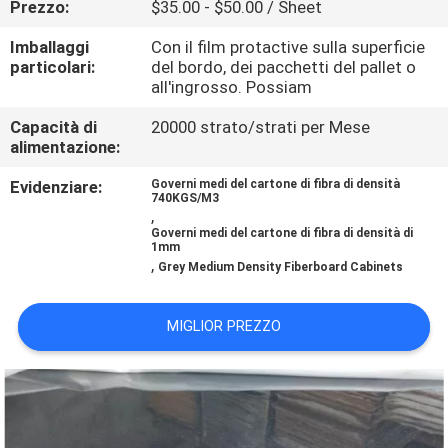
Prezzo:
$35.00 - $50.00 / Sheet
CONTATTICI
Imballaggi
Con il film protactive sulla superficie
particolari:
del bordo, dei pacchetti del pallet o
NOTIZIA
all'ingrosso. Possiam
Capacità di
20000 strato/strati per Mese
CASI
alimentazione:
Evidenziare:
Governi medi del cartone di fibra di densità
RICHIEDA
740KGS/M3
,
UNA
Governi medi del cartone di fibra di densità di
1mm
,
CITAZIONE
Grey Medium Density Fiberboard Cabinets
MIGLIOR PREZZO
MAPPA
DEL
SITO