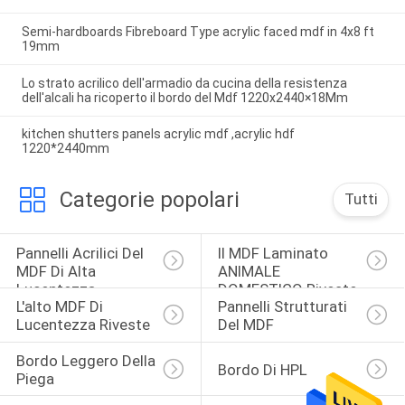
Semi-hardboards Fibreboard Type acrylic faced mdf in 4x8 ft
19mm
Lo strato acrilico dell'armadio da cucina della resistenza
dell'alcali ha ricoperto il bordo del Mdf 1220x2440×18Mm
kitchen shutters panels acrylic mdf ,acrylic hdf
1220*2440mm
Categorie popolari
Tutti
Pannelli Acrilici Del 
Il MDF Laminato 
MDF Di Alta 
ANIMALE 
Lucentezza
DOMESTICO Riveste
L'alto MDF Di 
Pannelli Strutturati 
Lucentezza Riveste
Del MDF
Bordo Leggero Della 
Bordo Di HPL
Piega