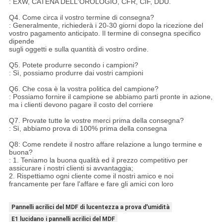
: EXW, CATENA DELL'OROLOGIO, CFR, CIF, DDU.
Q4. Come circa il vostro termine di consegna?
: Generalmente, richiederà i 20-30 giorni dopo la ricezione del
vostro pagamento anticipato. Il termine di consegna specifico
dipende
sugli oggetti e sulla quantità di vostro ordine.
Q5. Potete produrre secondo i campioni?
: Sì, possiamo produrre dai vostri campioni
Q6. Che cosa è la vostra politica del campione?
: Possiamo fornire il campione se abbiamo parti pronte in azione,
ma i clienti devono pagare il costo del corriere
Q7. Provate tutte le vostre merci prima della consegna?
: Sì, abbiamo prova di 100% prima della consegna
Q8: Come rendete il nostro affare relazione a lungo termine e
buona?
: 1. Teniamo la buona qualità ed il prezzo competitivo per
assicurare i nostri clienti si avvantaggia;
2. Rispettiamo ogni cliente come il nostri amico e noi
francamente per fare l'affare e fare gli amici con loro
Pannelli acrilici del MDF di lucentezza a prova d'umidità
E1 lucidano i pannelli acrilici del MDF