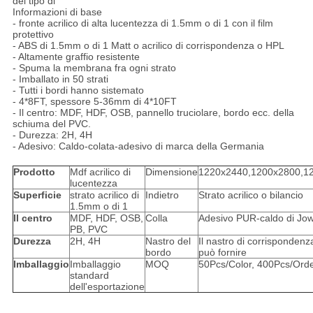
del tipo di
Informazioni di base
- fronte acrilico di alta lucentezza di 1.5mm o di 1 con il film
protettivo
- ABS di 1.5mm o di 1 Matt o acrilico di corrispondenza o HPL
- Altamente graffio resistente
- Spuma la membrana fra ogni strato
- Imballato in 50 strati
- Tutti i bordi hanno sistemato
- 4*8FT, spessore 5-36mm di 4*10FT
- Il centro: MDF, HDF, OSB, pannello truciolare, bordo ecc. della
schiuma del PVC.
- Durezza: 2H, 4H
- Adesivo: Caldo-colata-adesivo di marca della Germania
Prodotto
Mdf acrilico di
Dimensione
1220x2440,1200x2800,
lucentezza
Superficie
strato acrilico di
Indietro
Strato acrilico o bilancio
1.5mm o di 1
Il centro
MDF, HDF, OSB,
Colla
Adesivo PUR-caldo di Jowa
PB, PVC
Durezza
2H, 4H
Nastro del
Il nastro di corrispondenz
bordo
può fornire
Imballaggio
Imballaggio
MOQ
50Pcs/Color, 400Pcs/Ord
standard
dell'esportazione