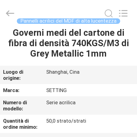
-
2026
Shanghai
Setting
Decorating
Pannelli acrilici del MDF di alta lucentezza
material
Co,.Ltd.
All
Governi medi del cartone di
CASA
Rights
Reserved.
fibra di densità 740KGS/M3 di
PRODOTTI
Grey Metallic 1mm
CIRCA
Luogo di
Shanghai, Cina
origine:
NOI
Marca:
SETTING
GIRO
Numero di
Serie acrilica
modello:
DELLA
FABBRICA
Quantità di
50,0 strato/strati
ordine minimo: