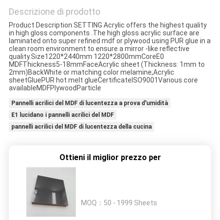
PRIVACY
Descrizione di prodotto
POLICY
Product Description SETTING Acrylic offers the highest quality
in high gloss components .The high gloss acrylic surface are
laminated onto super refined mdf or plywood using PUR glue in a
clean room environment to ensure a mirror -like reflective
quality.Size1220*2440mm 1220*2800mmCoreE0
MDFThickness5-18mmFaceAcrylic sheet (Thickness: 1mm to
2mm)BackWhite or matching color melamine,Acrylic
sheetGluePUR hot melt glueCertificateISO9001Various core
availableMDFPlywoodParticle
Pannelli acrilici del MDF di lucentezza a prova d'umidità
E1 lucidano i pannelli acrilici del MDF
pannelli acrilici del MDF di lucentezza della cucina
Ottieni il miglior prezzo per
MOQ：
50 - 1999 Sheets