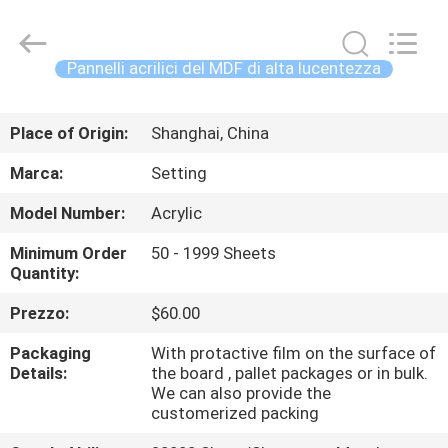
-
2026
Shanghai
Setting
Decorating
Pannelli acrilici del MDF di alta lucentezza
material
Co,.Ltd.
All
CASA
Rights
Reserved.
Place of Origin:
Shanghai, China
PRODOTTI
Marca:
Setting
Model Number:
Acrylic
CIRCA
Minimum Order
50 - 1999 Sheets
NOI
Quantity:
Prezzo:
$60.00
GIRO
Packaging
With protactive film on the surface of
DELLA
Details:
the board , pallet packages or in bulk.
FABBRICA
We can also provide the
customerized packing