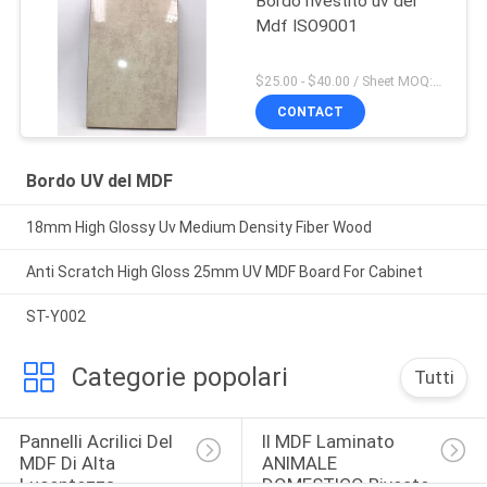
Bordo rivestito uv del
Mdf ISO9001
$25.00 - $40.00 / Sheet MOQ:50 strato/strati
CONTACT
Bordo UV del MDF
18mm High Glossy Uv Medium Density Fiber Wood
Anti Scratch High Gloss 25mm UV MDF Board For Cabinet
ST-Y002
Categorie popolari
Tutti
Pannelli Acrilici Del 
Il MDF Laminato 
MDF Di Alta 
ANIMALE 
Lucentezza
DOMESTICO Riveste