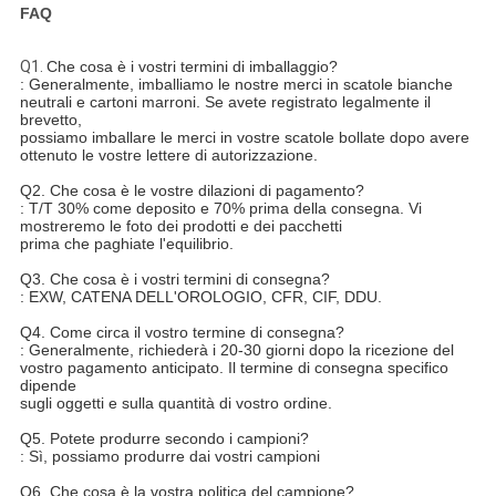
FAQ
Q1.
Che cosa è i vostri termini di imballaggio?
: Generalmente, imballiamo le nostre merci in scatole bianche
neutrali e cartoni marroni. Se avete registrato legalmente il
brevetto,
possiamo imballare le merci in vostre scatole bollate dopo avere
ottenuto le vostre lettere di autorizzazione.
Q2. Che cosa è le vostre dilazioni di pagamento?
: T/T 30% come deposito e 70% prima della consegna. Vi
mostreremo le foto dei prodotti e dei pacchetti
prima che paghiate l'equilibrio.
Q3. Che cosa è i vostri termini di consegna?
: EXW, CATENA DELL'OROLOGIO, CFR, CIF, DDU.
Q4. Come circa il vostro termine di consegna?
: Generalmente, richiederà i 20-30 giorni dopo la ricezione del
vostro pagamento anticipato. Il termine di consegna specifico
dipende
sugli oggetti e sulla quantità di vostro ordine.
Q5. Potete produrre secondo i campioni?
: Sì, possiamo produrre dai vostri campioni
Q6. Che cosa è la vostra politica del campione?