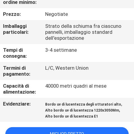
ordine minimo:
CONTATTICI
Prezzo:
Negotiate
NOTIZIA
Imballaggi
Strato della schiuma fra ciascuno
particolari:
pannelli, imballaggio standard
dell'esportazione
CASI
Tempi di
3-4 settimane
consegna:
RICHIEDA
Termini di
L/C, Western Union
UNA
pagamento:
CITAZIONE
Capacità di
40000 metri quadri al mese
alimentazione:
MAPPA
Evidenziare:
,
Bordo uv di lucentezza degli otturatori alto
DEL
,
Alto bordo uv di lucentezza 1220x3050Mm
Alto bordo uv di lucentezza E1
SITO