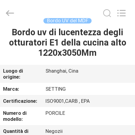
-
2026
Shanghai
Setting
Decorating
Bordo UV del MDF
material
Co,.Ltd.
All
Bordo uv di lucentezza degli
CASA
Rights
Reserved.
otturatori E1 della cucina alto
PRODOTTI
1220x3050Mm
CIRCA
Luogo di
Shanghai, Cina
origine:
NOI
Marca:
SETTING
GIRO
Certificazione:
ISO9001,CARB , EPA
DELLA
Numero di
PORCILE
FABBRICA
modello:
Quantità di
Negozii