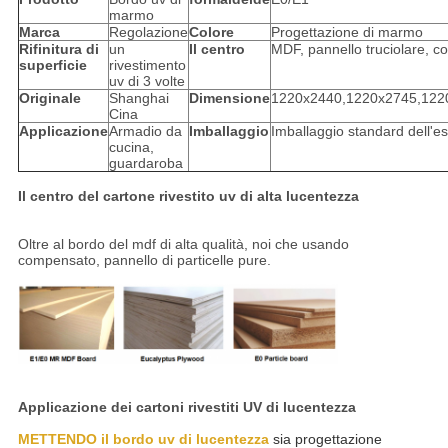
marmo
Marca
Regolazione
Colore
Progettazione di marmo
Rifinitura di
un
Il centro
MDF, pannello truciolare, 
superficie
rivestimento
uv di 3 volte
Originale
Shanghai
Dimensione
1220x2440,1220x2745,12
Cina
Applicazione
Armadio da
Imballaggio
Imballaggio standard dell'e
cucina,
guardaroba
Il centro del cartone rivestito uv di alta lucentezza
Oltre al bordo del mdf di alta qualità, noi che usando
compensato, pannello di particelle pure.
Applicazione dei cartoni rivestiti UV di lucentezza
METTENDO il bordo uv di lucentezza
sia progettazione 