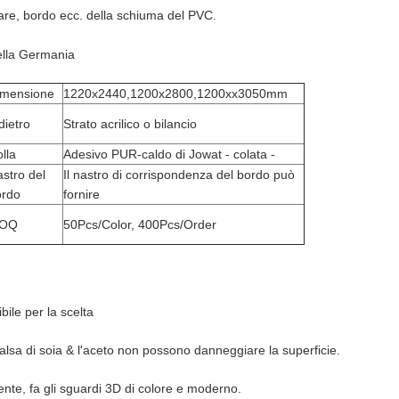
lare, bordo ecc. della schiuma del PVC.
ella Germania
imensione
1220x2440,1200x2800,1200xx3050mm
dietro
Strato acrilico o bilancio
lla
Adesivo PUR-caldo di Jowat - colata -
stro del
Il nastro di corrispondenza del bordo può
ordo
fornire
OQ
50Pcs/Color, 400Pcs/Order
bile per la scelta
 salsa di soia & l'aceto non possono danneggiare la superficie.
rente, fa gli sguardi 3D di colore e moderno.