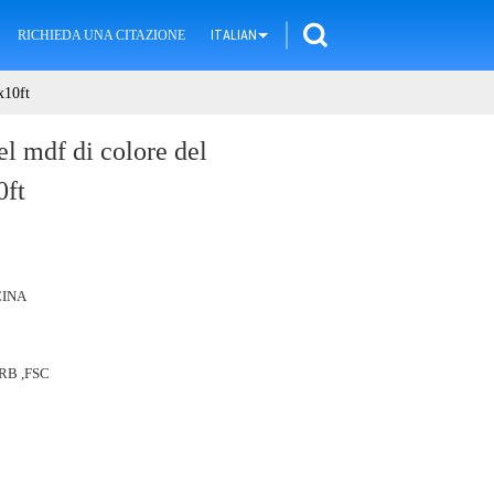
RICHIEDA UNA CITAZIONE
ITALIAN
x10ft
el mdf di colore del
0ft
CINA
ARB ,FSC