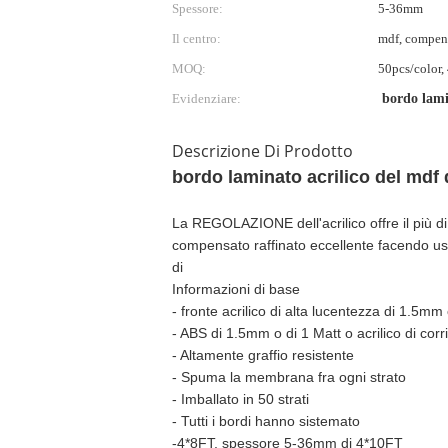
Spessore:
5-36mm
Il centro:
mdf, compens
MOQ:
50pcs/color,
Evidenziare:
bordo lami
Descrizione Di Prodotto
bordo laminato acrilico del mdf d
La REGOLAZIONE dell'acrilico offre il più di 
compensato raffinato eccellente facendo uso 
di
Informazioni di base
- fronte acrilico di alta lucentezza di 1.5mm o
- ABS di 1.5mm o di 1 Matt o acrilico di co
- Altamente graffio resistente
- Spuma la membrana fra ogni strato
- Imballato in 50 strati
- Tutti i bordi hanno sistemato
-4*8FT, spessore 5-36mm di 4*10FT