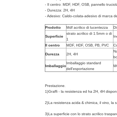
- Il centro: MDF, HDF, OSB, pannello trucio
- Durezza: 2H, 4H
- Adesivo: Caldo-colata-adesivo di marca d
Prodotto
Mdf acrilico di lucentezza
D
strato acrilico di 1.5mm o di
Superficie
In
1
Il centro
MDF, HDF, OSB, PB, PVC
Co
Na
Durezza
2H, 4H
b
Imballaggio standard
Imballaggio
M
dell'esportazione
Prestazione.
1)Graffi - la resistenza ed ha 2H, 4H disponi
2)La resistenza acida & chimica, il vino, la
3)La superficie con lo strato acrilico traspa