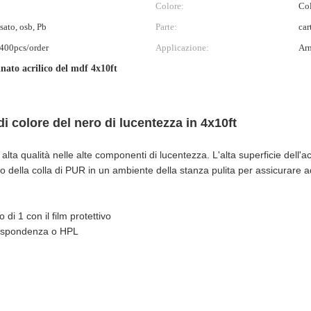
Colore:
Col
ato, osb, Pb
Parte:
car
 400pcs/order
Applicazione:
Arm
nato acrilico del mdf 4x10ft
i colore del nero di lucentezza in 4x10ft
alta qualità nelle alte componenti di lucentezza. L'alta superficie dell'ac
della colla di PUR in un ambiente della stanza pulita per assicurare ad 
 di 1 con il film protettivo
rrispondenza o HPL