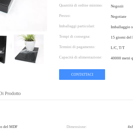
Quantità di ordine minimo:
Negozii
Prezzo:
Negotiate
Imballaggi particolari:
Imballaggio s
Tempi di consegna:
15 giorni del
Termini di pagamento:
L/C, T/T
Capacità di alimentazione:
40000 metri 
CONTATTACI
Di Prodotto
ico del MDF
Dimensione:
4x8