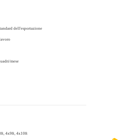
tandard dell'esportazione
 lavoro
quadri/mese
ft, 4x9ft, 4x10ft