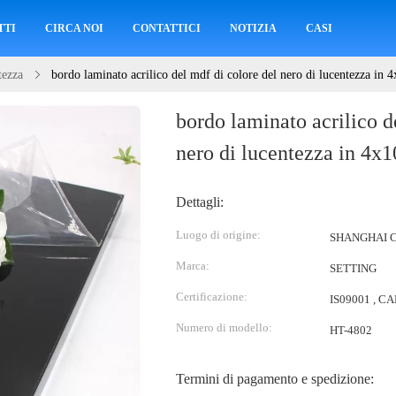
TTI
CIRCA NOI
CONTATTICI
NOTIZIA
CASI
tezza
bordo laminato acrilico del mdf di colore del nero di lucentezza in 4
bordo laminato acrilico d
nero di lucentezza in 4x1
Dettagli:
Luogo di origine:
SHANGHAI 
Marca:
SETTING
Certificazione:
IS09001 , C
Numero di modello:
HT-4802
Termini di pagamento e spedizione: