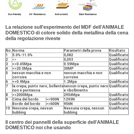
La relazione sull'esperimento del MDF dell'ANIMALE
DOMESTICO di colore solido della metallina della cena
della regolazione riveste
No.
Norma
Parametri della prova
Risultato
1
5.0%-11.0%
0,082
Qualificato
2
<>
0,053
Qualificato
3
>=0.45Mpa
0.59Mpa
Qualificato
4
>=20.0Mpa
30MP
Qualificato
5
nessun macchia e non
nessun macchia e non
Qualificato
corrsive
corrsive
6
>=0.9Mpa
1.2Mpa
Qualificato
7
la crepa, punto nero, bollente
nessun crepa, punto nero
Qualificato
non è permessa
e ribollimento
8
>=2000Mpa
2954Mpa
Qualificato
9
Cima del bordo
>=900N
1293N
Qualificato
Bordo del bordo
>=600N
956N
Qualificato
10
Nessuna crepa, nessun
Nessuna crepa, nessun
Qualificato
bubbing
bubbing
Il centro dei pannelli della superficie dell'ANIMALE
DOMESTICO noi che usando