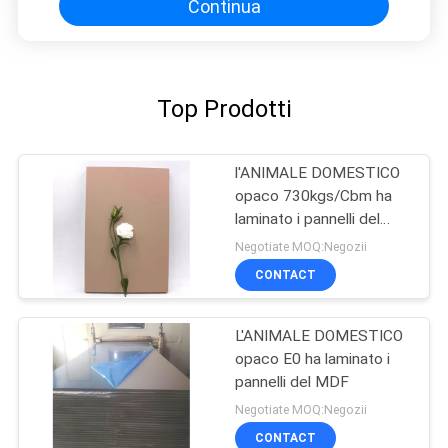
Continua
Top Prodotti
l'ANIMALE DOMESTICO
opaco 730kgs/Cbm ha
laminato i pannelli del
MDF
Negotiate MOQ:Negozii
CONTACT
L'ANIMALE DOMESTICO
opaco E0 ha laminato i
pannelli del MDF
Negotiate MOQ:Negozii
CONTACT