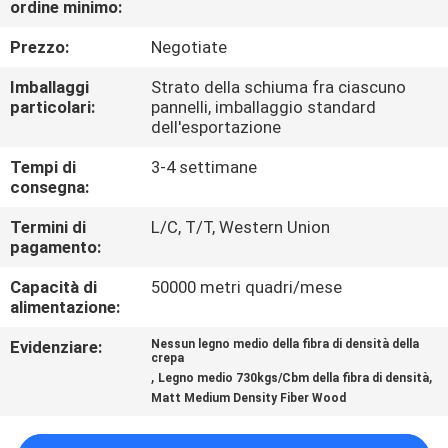
ordine minimo:
CONTATTICI
Prezzo:
Negotiate
NOTIZIA
Imballaggi
Strato della schiuma fra ciascuno
particolari:
pannelli, imballaggio standard
dell'esportazione
CASI
Tempi di
3-4 settimane
consegna:
RICHIEDA
Termini di
L/C, T/T, Western Union
UNA
pagamento:
CITAZIONE
Capacità di
50000 metri quadri/mese
alimentazione:
MAPPA
Evidenziare:
Nessun legno medio della fibra di densità della
crepa
DEL
,
,
Legno medio 730kgs/Cbm della fibra di densità
SITO
Matt Medium Density Fiber Wood