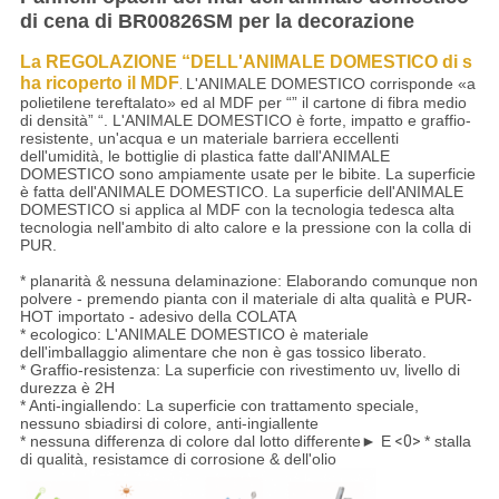
di cena di BR00826SM per la decorazione
La REGOLAZIONE “DELL'ANIMALE DOMESTICO di s
ha ricoperto il MDF
.
L'ANIMALE DOMESTICO corrisponde «a
polietilene tereftalato» ed al MDF per “” il cartone di fibra medio
di densità” “. L'ANIMALE DOMESTICO è forte, impatto e graffio-
resistente, un'acqua e un materiale barriera eccellenti
dell'umidità, le bottiglie di plastica fatte dall'ANIMALE
DOMESTICO sono ampiamente usate per le bibite. La superficie
è fatta dell'ANIMALE DOMESTICO. La superficie dell'ANIMALE
DOMESTICO si applica al MDF con la tecnologia tedesca alta
tecnologia nell'ambito di alto calore e la pressione con la colla di
PUR.
* planarità & nessuna delaminazione: Elaborando comunque non
polvere - premendo pianta con il materiale di alta qualità e PUR-
HOT importato - adesivo della COLATA
* ecologico: L'ANIMALE DOMESTICO è materiale
dell'imballaggio alimentare che non è gas tossico liberato.
* Graffio-resistenza: La superficie con rivestimento uv, livello di
durezza è 2H
* Anti-ingiallendo: La superficie con trattamento speciale,
nessuno sbiadirsi di colore, anti-ingiallente
* nessuna differenza di colore dal lotto differente► E
<0>
* stalla
di qualità, resistamce di corrosione & dell'olio