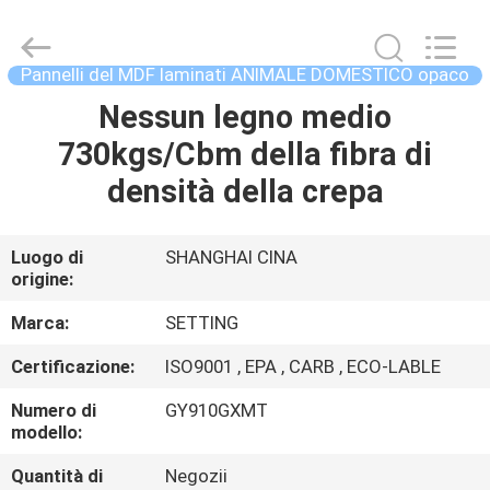
-
2026
Shanghai
Setting
Decorating
Pannelli del MDF laminati ANIMALE DOMESTICO opaco
material
Co,.Ltd.
All
Nessun legno medio
CASA
Rights
Reserved.
730kgs/Cbm della fibra di
PRODOTTI
densità della crepa
CIRCA
Luogo di
SHANGHAI CINA
origine:
NOI
Marca:
SETTING
GIRO
Certificazione:
ISO9001 , EPA , CARB , ECO-LABLE
DELLA
Numero di
GY910GXMT
FABBRICA
modello:
Quantità di
Negozii