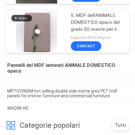
IL MDF dell'ANIMALE
DOMESTICO opaco del
grado E0 riveste per il
gabinetto, l'esposizione,
Negotiate MOQ:Negozii
porta
CONTACT
Pannelli del MDF laminati ANIMALE DOMESTICO
opaco
MPTGY08SM hot selling double side matte grey PET mdf
panels for interior furniture and commercial furniture
WAQ98-HG
Categorie popolari
Tutti