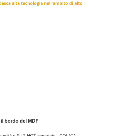
sca alta tecnologia nell'ambito di alto
il bordo del MDF
a qualità e PUR-HOT importato - COLATA