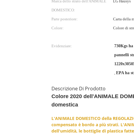
Marca dello strato dell'ANIMALE
LG Hausys
DOMESTICO:
Parte posteriore:
Carta della
Colore:
Colore di str
Evidenziare:
730Kgs ha 
pannelli s
1220x305
,
EPA ha st
Descrizione Di Prodotto
Colore 2020 dell'ANIMALE DOMES
domestica
L'ANIMALE DOMESTICO della REGOLAZIO
compensato è bordo a più strati. L'ANIM
dell'umidità, le bottiglie di plastica 