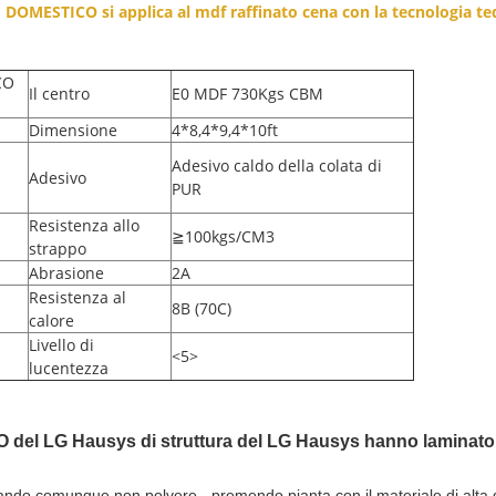
OMESTICO si applica al mdf raffinato cena con la tecnologia tede
CO
Il centro
E0 MDF 730Kgs CBM
Dimensione
4*8,4*9,4*10ft
Adesivo caldo della colata di
Adesivo
PUR
Resistenza allo
≧100kgs/CM3
strappo
Abrasione
2A
Resistenza al
8B (70C)
calore
Livello di
<5>
lucentezza
del LG Hausys di struttura del LG Hausys hanno laminato 
ando comunque non polvere - premendo pianta con il materiale di alt