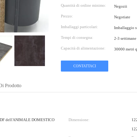
Quantità di ordine minimo:
Negozii
Prezzo:
Negotiate
Imballaggi particolari:
Imballaggio s
Tempi di consegna:
2-3 settimane
Capacità di alimentazione:
30000 metri q
CONTATTACI
Di Prodotto
MDF dell'ANIMALE DOMESTICO
Dimensione:
12
12