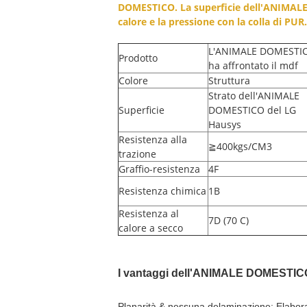
DOMESTICO. La superficie dell'ANIMALE D
calore e la pressione con la colla di PUR.
L'ANIMALE DOMESTI
Prodotto
ha affrontato il mdf
Colore
Struttura
Strato dell'ANIMALE
Superficie
DOMESTICO del LG
Hausys
Resistenza alla
≧400kgs/CM3
trazione
Graffio-resistenza
4F
Resistenza chimica
1B
Resistenza al
7D (70 C)
calore a secco
I vantaggi dell'ANIMALE DOMESTICO 
Planarità & nessuna delaminazione: Elabor