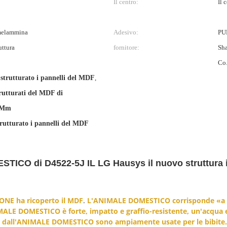
Il centro:
Il 
 melammina
Adesivo:
PUR
uttura
fornitore:
Sha
Co.
strutturato i pannelli del MDF
,
trutturati del MDF di
0Mm
rutturato i pannelli del MDF
TICO di D4522-5J IL LG Hausys il nuovo struttura i
NE ha ricoperto il MDF
.
L'ANIMALE DOMESTICO corrisponde «a pol
ALE DOMESTICO è forte, impatto e graffio-resistente, un'acqua e 
fatte dall'ANIMALE DOMESTICO sono ampiamente usate per le bibite.