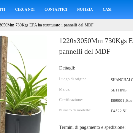
TTI
CIRCA NOI
CONTATTICI
NOTIZIA
CASI
050Mm 730Kgs EPA ha strutturato i pannelli del MDF
1220x3050Mm 730Kgs EPA
pannelli del MDF
Dettagli:
Luogo di origine:
SHANGHAI 
Marca:
SETTING
Certificazione:
IS09001 ,Eco-
Numero di modello:
D4522-5J
Termini di pagamento e spedizione: