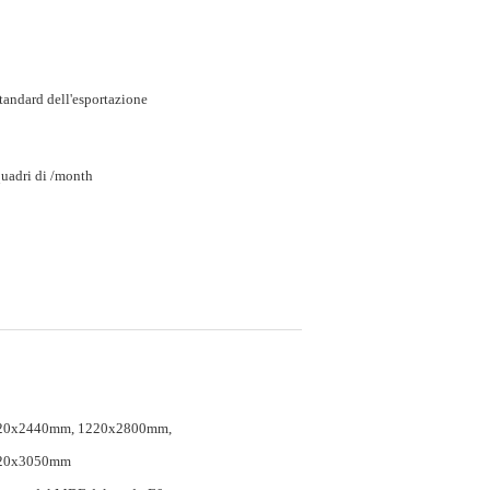
tandard dell'esportazione
uadri di /month
20x2440mm, 1220x2800mm,
20x3050mm