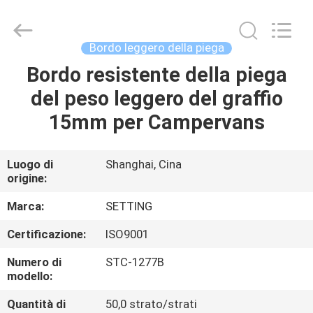
-
2026
Shanghai
Setting
Decorating
Bordo leggero della piega
material
Co,.Ltd.
All
Bordo resistente della piega
CASA
Rights
Reserved.
del peso leggero del graffio
PRODOTTI
15mm per Campervans
CIRCA
Luogo di
Shanghai, Cina
origine:
NOI
Marca:
SETTING
GIRO
Certificazione:
ISO9001
DELLA
Numero di
STC-1277B
FABBRICA
modello:
Quantità di
50,0 strato/strati