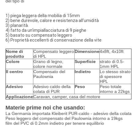
del tipo di
1) piega leggera della mobilia di 15mm
2) bene durevole, calore e resistenza all'umidità
3) planarità.
4) fatto da un'impiallacciatura di 9 pieghe
5) basato su compensato leggero
6) Proprietà eccellenti di conservazione della vite
Nome di
Compensato leggero
Dimensione
4x8ft, 4x10ft
prodotto
di HPL
Colore
Grano di legno,
Superficie
strato di 0.5-
colore normale
1mm HPL
Il centro
Compensato del
Indietro
Lo stesso strato
Paulownia
di spessore
HPL
Adesivo
Adesivo caldo della
Peso
Peso totale
colata di PUR
intorno a 22kgs
Applicazione
Caravan, camper, casa del motore
Materie prime noi che usando:
La Germania importata Kleiberit PUR-caldo - adesivo della colata
Peso leggero del compensato del Paulownia intorno a 19kgs
film del PVC di 0.2mm indietro per tenere equilibrio