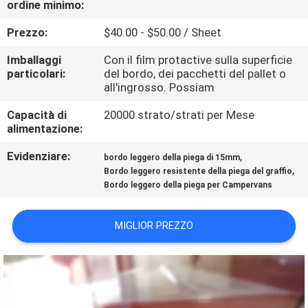
ordine minimo:
CONTATTICI
Prezzo:
$40.00 - $50.00 / Sheet
NOTIZIA
Imballaggi
Con il film protactive sulla superficie
particolari:
del bordo, dei pacchetti del pallet o
all'ingrosso. Possiam
CASI
Capacità di
20000 strato/strati per Mese
alimentazione:
RICHIEDA
Evidenziare:
,
bordo leggero della piega di 15mm
UNA
,
Bordo leggero resistente della piega del graffio
CITAZIONE
Bordo leggero della piega per Campervans
MIGLIOR PREZZO
MAPPA
DEL
SITO