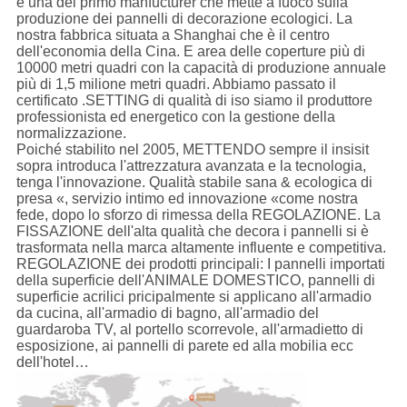
è una del primo manfucturer che mette a fuoco sulla
produzione dei pannelli di decorazione ecologici. La
nostra fabbrica situata a Shanghai che è il centro
dell'economia della Cina. E area delle coperture più di
10000 metri quadri con la capacità di produzione annuale
più di 1,5 milione metri quadri. Abbiamo passato il
certificato .SETTING di qualità di iso siamo il produttore
professionista ed energetico con la gestione della
normalizzazione.
Poiché stabilito nel 2005, METTENDO sempre il insisit
sopra introduca l'attrezzatura avanzata e la tecnologia,
tenga l'innovazione. Qualità stabile sana & ecologica di
presa «, servizio intimo ed innovazione «come nostra
fede, dopo lo sforzo di rimessa della REGOLAZIONE. La
FISSAZIONE dell'alta qualità che decora i pannelli si è
trasformata nella marca altamente influente e competitiva.
REGOLAZIONE dei prodotti principali: I pannelli importati
della superficie dell'ANIMALE DOMESTICO, pannelli di
superficie acrilici pricipalmente si applicano all'armadio
da cucina, all'armadio di bagno, all'armadio del
guardaroba TV, al portello scorrevole, all'armadietto di
esposizione, ai pannelli di parete ed alla mobilia ecc
dell'hotel…