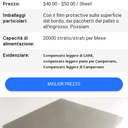
CONTATTICI
Prezzo:
$40.00 - $50.00 / Sheet
Imballaggi
Con il film protactive sulla superficie
NOTIZIA
particolari:
del bordo, dei pacchetti del pallet o
all'ingrosso. Possiam
Capacità di
20000 strato/strati per Mese
CASI
alimentazione:
Evidenziare:
,
Compensato leggero di CARB
RICHIEDA
,
compensato leggero piano per Campervans
UNA
Compensato leggero di Campervans
CITAZIONE
MIGLIOR PREZZO
MAPPA
DEL
SITO