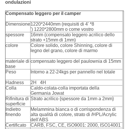
ondulazioni
Compensato leggero per il camper
Dimensione
1220*2440mm (requisiti di 4' *8
') 1220*2800mm o come vostro
spessore
16mm (compensato leggero acrilico dello
strato +15mm di 1mm)
colore
Colore solido, colore Shinning, colore di
legno del grano, colore di marmo
materiale di
compensato leggero del paulownia di 15mm
base
Peso
Intorno a 22-24kgs per pannello nel totale
Hadness
2H 4H
Colla
Caldo-colata-colla importata della
Germania Jowat
Rifinitura di
Strato acrilico {spessore da 1mm a 2mm}
superficie
Indietro
Melammina bianca o di corrispondenza di
finendo
alta qualità di colore, strato di /HPL/Acrylic
dell'ABS
Certificato
CARB, FSC, CE, ISO9001: 2000, ISO14001