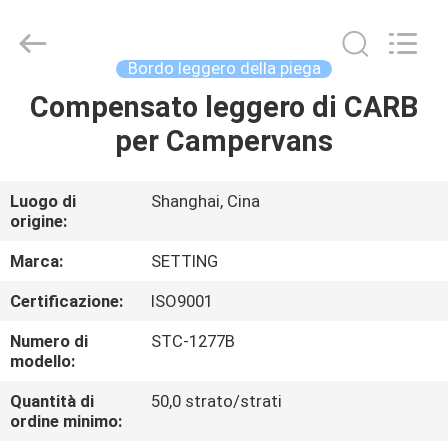
-
2026
Shanghai
Setting
Decorating
Bordo leggero della piega
material
Co,.Ltd.
All
Compensato leggero di CARB
CASA
Rights
Reserved.
per Campervans
PRODOTTI
Luogo di
Shanghai, Cina
origine:
CIRCA
NOI
Marca:
SETTING
Certificazione:
ISO9001
GIRO
Numero di
STC-1277B
DELLA
modello:
FABBRICA
Quantità di
50,0 strato/strati
ordine minimo: