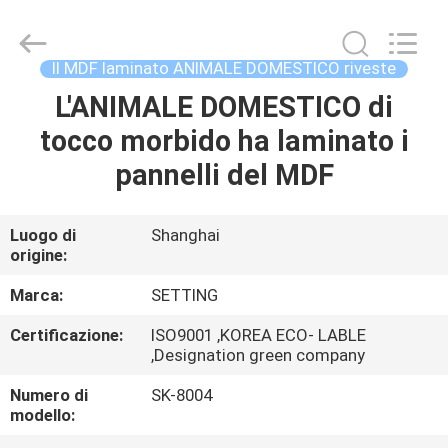
-
2026
Shanghai
Setting
Decorating
Il MDF laminato ANIMALE DOMESTICO riveste
material
Co,.Ltd.
All
L'ANIMALE DOMESTICO di
CASA
Rights
Reserved.
tocco morbido ha laminato i
PRODOTTI
pannelli del MDF
CIRCA
Luogo di
Shanghai
origine:
NOI
Marca:
SETTING
GIRO
Certificazione:
ISO9001 ,KOREA ECO- LABLE
,Designation green company
DELLA
FABBRICA
Numero di
SK-8004
modello: