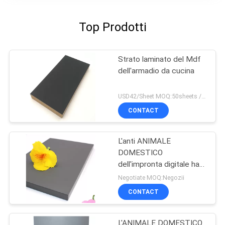
Top Prodotti
Strato laminato del Mdf
dell'armadio da cucina
USD42/Sheet MOQ:50sheets /color .400 strati/ordine
CONTACT
L'anti ANIMALE
DOMESTICO
dell'impronta digitale ha
laminato i pannelli del
Negotiate MOQ:Negozii
MDF
CONTACT
L'ANIMALE DOMESTICO