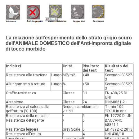
La relazione sull'esperimento dello strato grigio scuro
dell'ANIMALE DOMESTICO dell'Anti-impronta digitale
di tocco morbido
Indicizzi
Unità
Risultato
Risultato dei
dei test
test
Resistenza alla trazione
Lungo
MP/m2
>40
Secondo IS0527-
3
Allungamento a rottura
Lungo
%
>50
Secondo IS0527-
3
Graffio-resistenza
Classe
3H
EN 438/25 DI
UNI
Abrasione
Classe
2A
DIN68861-2
Resistenza al calore della
Nessun cambiamenti
T: min 100
goffratura (℃ 100)
visibili
℃X10 in aria
Resistenza della macchia
/
5
EN 12720 DI UNI
Resistenza detergente
/
5
BACCANO
68861-1
Resistenza leggera
Grey Scale
5
En 4892 -2 2013
Resistenza all'usura
/
4
UNI 438/10
Lucentezza
Lucentezza
3
60 metri lucidi