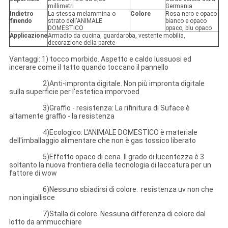
millimetri
Germania
Indietro
La stessa melammina o
Colore
Rosa nero e opaco
finendo
strato dell'ANIMALE
bianco e opaco
DOMESTICO
opaco, blu opaco
Applicazione
Armadio da cucina, guardaroba, vestente mobilia,
decorazione della parete
Vantaggi: 1) tocco morbido. Aspetto e caldo lussuosi ed
incerare come il tatto quando toccano il pannello
2)Anti-impronta digitale. Non più impronta digitale
sulla superficie per l'estetica imporvoed
3)Graffio - resistenza: La rifinitura di Suface è
altamente graffio - la resistenza
4)Ecologico: L'ANIMALE DOMESTICO è materiale
dell'imballaggio alimentare che non è gas tossico liberato
5)Effetto opaco di cena. Il grado di lucentezza è 3
soltanto la nuova frontiera della tecnologia di laccatura per un
fattore di wow
6)Nessuno sbiadirsi di colore. resistenza uv non che
non ingiallisce
7)Stalla di colore. Nessuna differenza di colore dal
lotto da ammucchiare