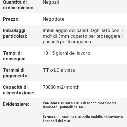
Quantità di
Negozii
CONTATTICI
ordine minimo:
Prezzo:
Negotiate
NOTIZIA
Imballaggi
Imballaggio del pallet. Ogni lato con il
particolari:
mdf di 3mm coperto per proteggere i
CASI
pannelli poi lo impacch
Tempi di
10-15 giorni del lavoro
RICHIEDA
consegna:
UNA
Termini di
TT o LC a vista
pagamento:
CITAZIONE
Capacità di
70000 m2/month
alimentazione:
MAPPA
DEL
Evidenziare:
L'ANIMALE DOMESTICO di tocco morbido ha
laminato i pannelli del MDF
,
SITO
l'ANIMALE DOMESTICO della mobilia ha laminato
i pannelli del MDF
,