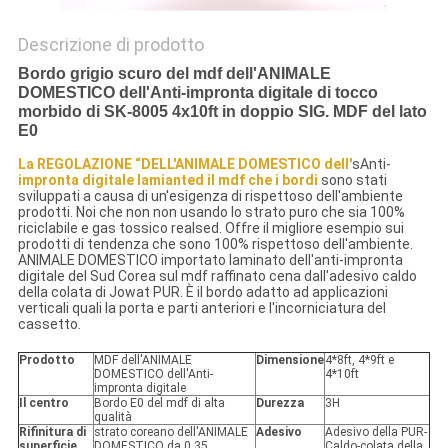
Descrizione di prodotto
Bordo grigio scuro del mdf dell'ANIMALE
DOMESTICO dell'Anti-impronta digitale di tocco
morbido di SK-8005 4x10ft in doppio SIG. MDF del lato
E0
La REGOLAZIONE “DELL'ANIMALE DOMESTICO dell'
sAnti-
impronta digitale lamianted il mdf che i bordi
sono stati
sviluppati a causa di un'esigenza di rispettoso dell'ambiente
prodotti. Noi che non non usando lo strato puro che sia 100%
riciclabile e gas tossico realsed. Offre il migliore esempio sui
prodotti di tendenza che sono 100% rispettoso dell'ambiente.
ANIMALE DOMESTICO importato laminato dell'anti-impronta
digitale del Sud Corea sul mdf raffinato cena dall'adesivo caldo
della colata di Jowat PUR. È il bordo adatto ad applicazioni
verticali quali la porta e parti anteriori e l'incorniciatura del
cassetto.
Prodotto
MDF dell'ANIMALE
Dimensione
4*8ft, 4*9ft e
DOMESTICO dell'Anti-
4*10ft
impronta digitale
Il centro
Bordo E0 del mdf di alta
Durezza
3H
qualità
Rifinitura di
strato coreano dell'ANIMALE
Adesivo
Adesivo della PUR-
superficie
DOMESTICO da 0,35
Caldo-colata della