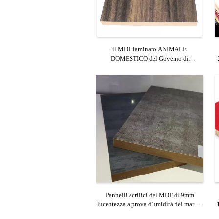
il MDF laminato ANIMALE
DOMESTICO del Governo di
1220*2800*18mm riveste a prova
d'umidità di pannelli
Pannelli acrilici del MDF di 9mm
lucentezza a prova d'umidità del marmo
E0 di alta