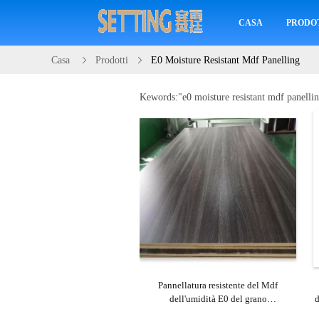
CASA
PRODO
Casa
Prodotti
E0 Moisture Resistant Mdf Panelling
Kewords:"
e0 moisture resistant mdf panelli
Pannellatura resistente del Mdf
dell'umidità E0 del grano
d
1220×2440×9MM di legno