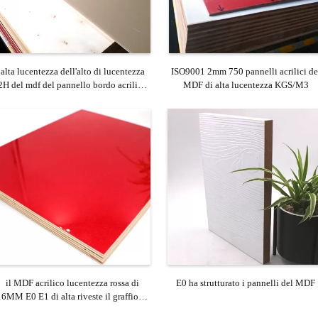
alta lucentezza dell'alto di lucentezza
ISO9001 2mm 750 pannelli acrilici de
2H del mdf del pannello bordo acrilico
MDF di alta lucentezza KGS/M3
del mdf per gli otturatori della cucina
il MDF acrilico lucentezza rossa di
E0 ha strutturato i pannelli del MDF
16MM E0 E1 di alta riveste il graffio di
pannelli resistente