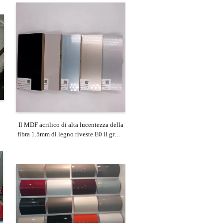
Il MDF acrilico di alta lucentezza della
fibra 1.5mm di legno riveste E0 il grado
di pannelli IS09001 elencato