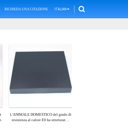
RICHIEDA UNA CITAZIONE
ITALIAN
à
L'ANIMALE DOMESTICO del grado di
m
resistenza al calore E0 ha strutturato i
pannelli del MDF per il Governo