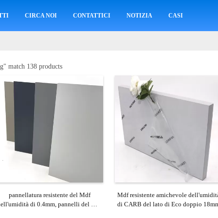
TTI
CIRCA NOI
CONTATTICI
NOTIZIA
CASI
ng
" match 138 products
pannellatura resistente del Mdf
Mdf resistente amichevole dell'umidit
ell'umidità di 0.4mm, pannelli del Mdf
di CARB del lato di Eco doppio 18m
del guardaroba 3d